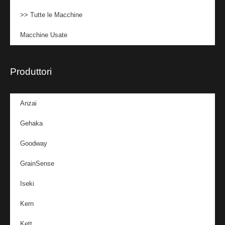
>> Tutte le Macchine
Macchine Usate
Produttori
Anzai
Gehaka
Goodway
GrainSense
Iseki
Kern
Kett