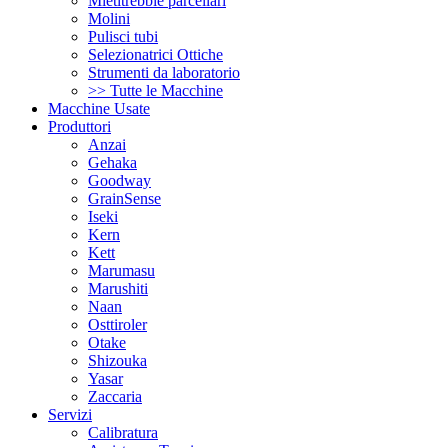
Mietitrebbie parcellari
Molini
Pulisci tubi
Selezionatrici Ottiche
Strumenti da laboratorio
>> Tutte le Macchine
Macchine Usate
Produttori
Anzai
Gehaka
Goodway
GrainSense
Iseki
Kern
Kett
Marumasu
Marushiti
Naan
Osttiroler
Otake
Shizouka
Yasar
Zaccaria
Servizi
Calibratura