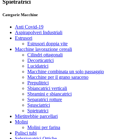
Spietratrici
Categorie Macchine
Anti Covid-19
Aspirapolveri Industriali
Estrusori
Estrusori doppia vite
Macchine lavorazione cereali
Cilindri ottagonali
Decorticatrici
Lucidatrici
Macchine combinata un solo passaggio
Macchine per il grano saraceno
Prepulitrici
Sbiancatrici verticali
Sbramini e sbiancatrici
Separatrici rotture
Sgusciatrici
Spietratrici
Mietitrebbie parcellari
Molini
Molini per farina
Pulisci tubi
Selezionatrici Ottiche