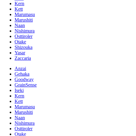
Kern
Kett
Marumasu
Marushiti
Naan
Nishimura
Osttiroler
Otake
Shizouka
Yasar
Zaccaria
Anzai
Gehaka
Goodway
GrainSense
Iseki
Kern
Kett
Marumasu
Marushiti
Naan
Nishimura
Osttiroler
Otake