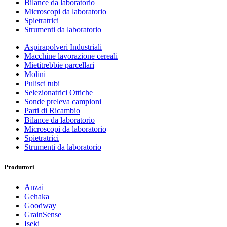
Bilance da laboratorio
Microscopi da laboratorio
Spietratrici
Strumenti da laboratorio
Aspirapolveri Industriali
Macchine lavorazione cereali
Mietitrebbie parcellari
Molini
Pulisci tubi
Selezionatrici Ottiche
Sonde preleva campioni
Parti di Ricambio
Bilance da laboratorio
Microscopi da laboratorio
Spietratrici
Strumenti da laboratorio
Produttori
Anzai
Gehaka
Goodway
GrainSense
Iseki