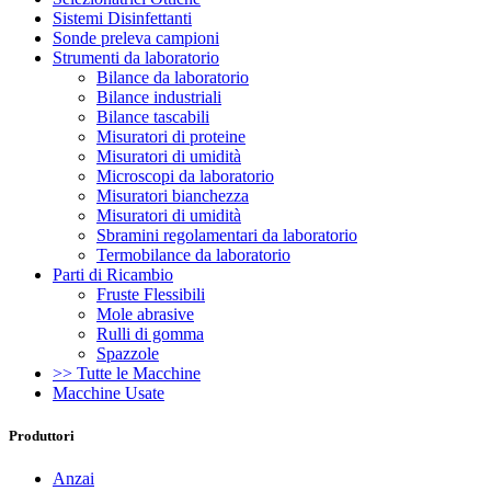
Sistemi Disinfettanti
Sonde preleva campioni
Strumenti da laboratorio
Bilance da laboratorio
Bilance industriali
Bilance tascabili
Misuratori di proteine
Misuratori di umidità
Microscopi da laboratorio
Misuratori bianchezza
Misuratori di umidità
Sbramini regolamentari da laboratorio
Termobilance da laboratorio
Parti di Ricambio
Fruste Flessibili
Mole abrasive
Rulli di gomma
Spazzole
>> Tutte le Macchine
Macchine Usate
Produttori
Anzai