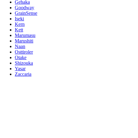
Gehaka
Goodway
GrainSense
Iseki
Kern
Kett
Marumasu
Marushiti
Naan
Osttiroler
Otake
Shizouka
Yasar
Zaccaria