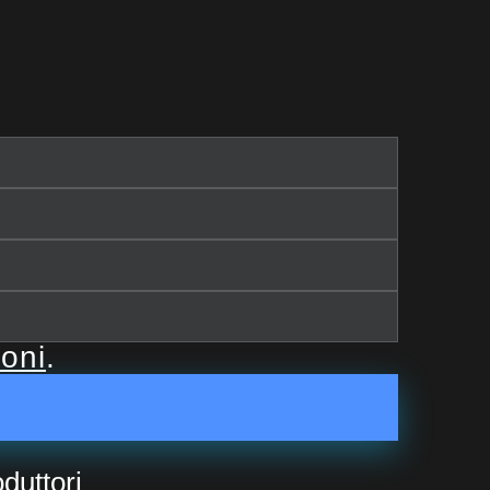
ioni
.
duttori