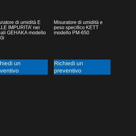
ratore di umidità E
Misuratore di umidità e
LE IMPURITA’ nei
peso specifico KETT
eali GEHAKA modello
modello PM-650
0i
hiedi un
Richiedi un
ventivo
preventivo