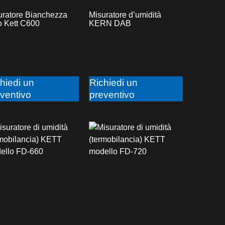
uratore Bianchezza
Misuratore d’umidità
o Kett C600
KERN DAB
hiedi un
Richiedi un
ventivo
preventivo