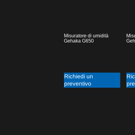
Misuratore di umidità
Misu
Gehaka G650
Geh
Richiedi un
Ric
preventivo
pre