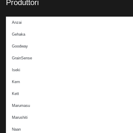
Produttori
Anzai
Gehaka
Goodway
GrainSense
Iseki
Kern
Kett
Marumasu
Marushiti
Naan