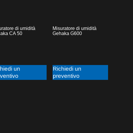
ratore di umidità
Misuratore di umidità
aka CA 50
Gehaka G600
hiedi un
Richiedi un
ventivo
preventivo