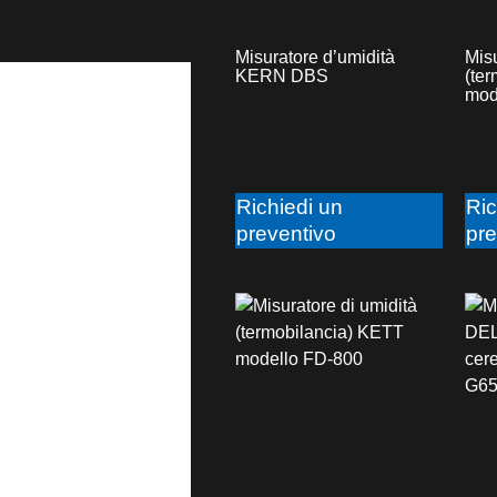
Misuratore d’umidità
Misu
KERN DBS
(te
mod
Richiedi un
Ric
preventivo
pre