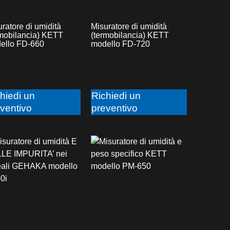
ratore di umidità
Misuratore di umidità
rmobilancia) KETT
(termobilancia) KETT
ello FD-660
modello FD-720
hiedi un
Richiedi un
ventivo
preventivo