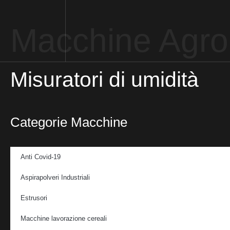
Macchine Agro 
Misuratori di umidità
Categorie Macchine
Anti Covid-19
Aspirapolveri Industriali
Estrusori
Macchine lavorazione cereali