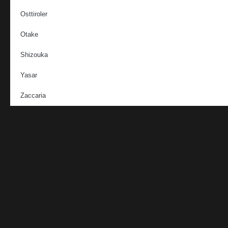
Osttiroler
Otake
Shizouka
Yasar
Zaccaria