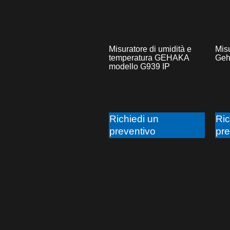
Misuratore di umidità e
Misu
temperatura GEHAKA
Geh
modello G939 IP
Richiedi un
Ric
preventivo
pre