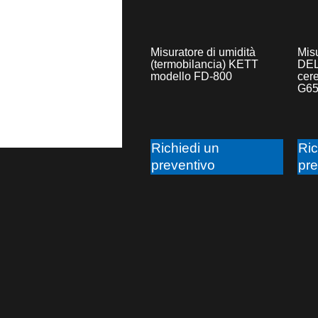
Misuratore di umidità
Misu
(termobilancia) KETT
DEL
modello FD-800
cer
G65
Richiedi un
Ric
preventivo
pre