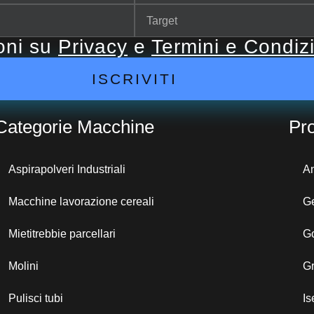
ioni su
Privacy
e
Termini e Condiz
ISCRIVITI
Categorie Macchine
Pro
Aspirapolveri Industriali
A
Macchine lavorazione cereali
G
Mietitrebbie parcellari
G
Molini
G
Pulisci tubi
Is