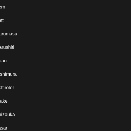
ern
tt
arumasu
rushiti
aan
ishimura
ttiroler
take
hizouka
asar