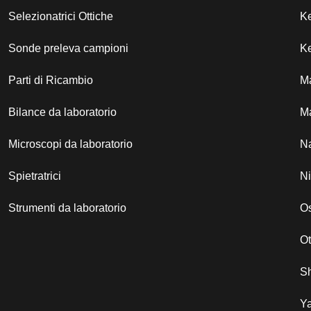
Selezionatrici Ottiche
K
Sonde preleva campioni
Ke
Parti di Ricambio
M
Bilance da laboratorio
Ma
Microscopi da laboratorio
N
Spietratrici
N
Strumenti da laboratorio
Os
O
S
Y