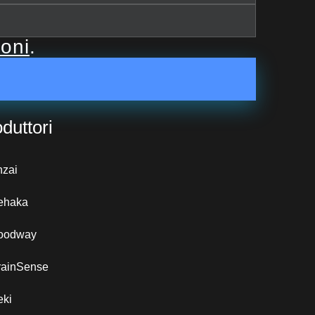
ioni
.
duttori
nzai
ehaka
oodway
rainSense
eki