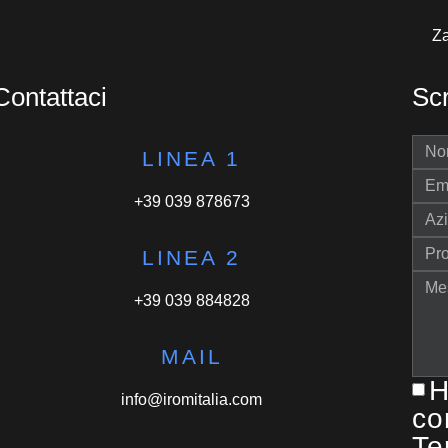
Za
Contattaci
Scr
LINEA 1
+39 039 878673
LINEA 2
+39 039 884828
MAIL
H
info@iromitalia.com
co
Te