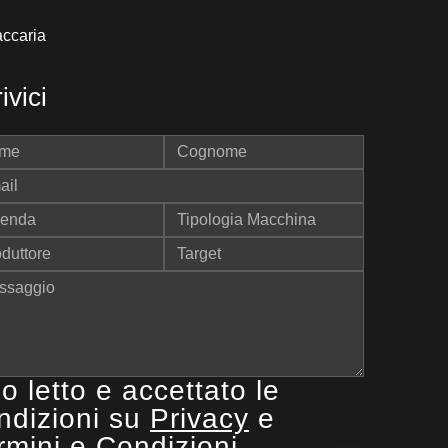
ccaria
ivici
o letto e accettato le
ndizioni su
Privacy
e
rmini e Condizioni
.