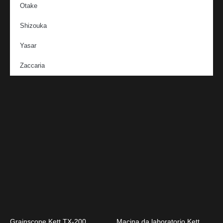
Otake
Shizouka
Yasar
Zaccaria
Grainscope Kett TX-200
Macina da laboratorio Kett