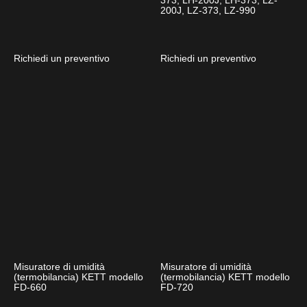
373, LH-200J, LH-373, LZ-
200J, LZ-373, LZ-990
Richiedi un preventivo
Richiedi un preventivo
Misuratore di umidità
Misuratore di umidità
(termobilancia) KETT modello
(termobilancia) KETT modello
FD-660
FD-720