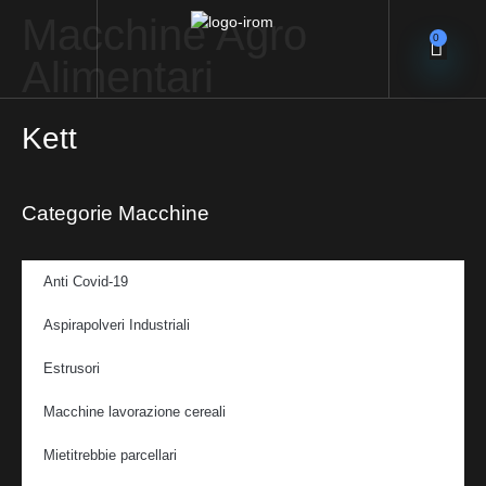
Macchine Agro
0
Alimentari
Kett
Categorie Macchine
Anti Covid-19
Aspirapolveri Industriali
Estrusori
Macchine lavorazione cereali
Mietitrebbie parcellari