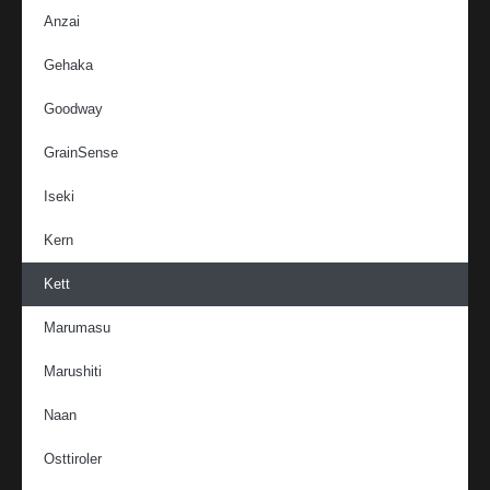
Anzai
Gehaka
Goodway
GrainSense
Iseki
Kern
Kett
Marumasu
Marushiti
Naan
Osttiroler