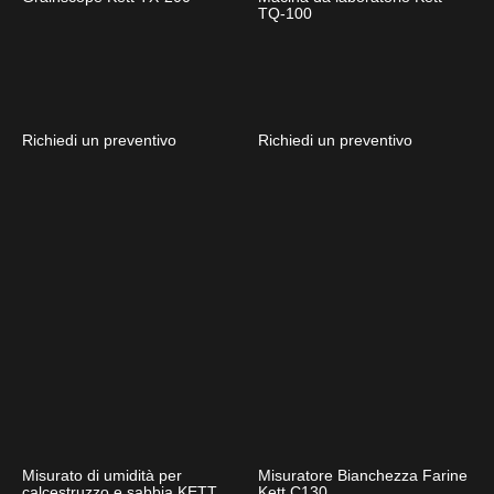
TQ-100
Richiedi un preventivo
Richiedi un preventivo
Misurato di umidità per
Misuratore Bianchezza Farine
calcestruzzo e sabbia KETT
Kett C130