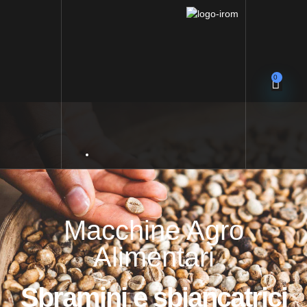
0
Macchine Agro
Alimentari
Sbramini e sbiancatrici