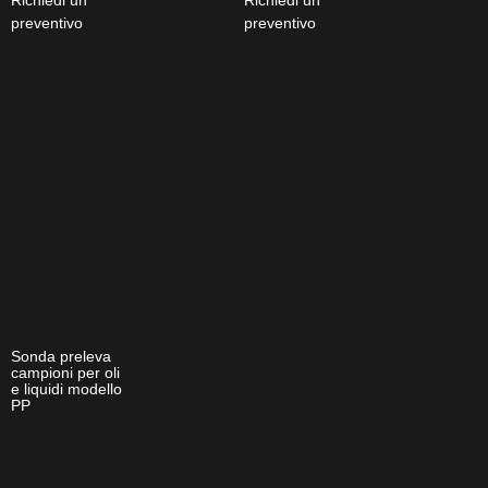
Richiedi un
Richiedi un
preventivo
preventivo
Sonda preleva
campioni per oli
e liquidi modello
PP