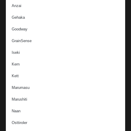
Anzai
Gehaka
Goodway
GrainSense
Iseki
Kern
Kett
Marumasu
Marushiti
Naan
Osttiroler