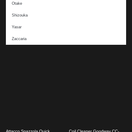
Otake
Shizouka
Yasar
Zaccaria
Attacco Spazzola Quick
Coil Cleaner Goodway CC-