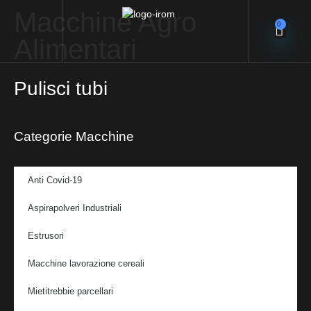
Macchine Agro
0
Alimentari
Pulisci tubi
Categorie Macchine
Anti Covid-19
Aspirapolveri Industriali
Estrusori
Macchine lavorazione cereali
Mietitrebbie parcellari