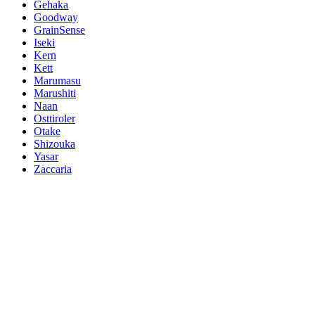
Gehaka
Goodway
GrainSense
Iseki
Kern
Kett
Marumasu
Marushiti
Naan
Osttiroler
Otake
Shizouka
Yasar
Zaccaria