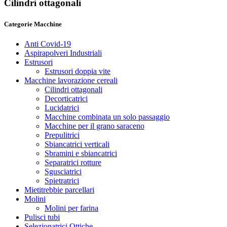
Cilindri ottagonali
Categorie Macchine
Anti Covid-19
Aspirapolveri Industriali
Estrusori
Estrusori doppia vite
Macchine lavorazione cereali
Cilindri ottagonali
Decorticatrici
Lucidatrici
Macchine combinata un solo passaggio
Macchine per il grano saraceno
Prepulitrici
Sbiancatrici verticali
Sbramini e sbiancatrici
Separatrici rotture
Sgusciatrici
Spietratrici
Mietitrebbie parcellari
Molini
Molini per farina
Pulisci tubi
Selezionatrici Ottiche