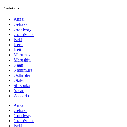
Produttori
Anzai
Gehaka
Goodway
GrainSense
Iseki
Kern
Kett
Marumasu
Marushiti
Naan
Nishimura
Osttiroler
Otake
Shizouka
Yasar
Zaccaria
Anzai
Gehaka
Goodway
GrainSense
Iseki