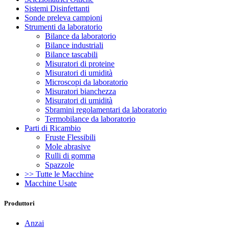
Sistemi Disinfettanti
Sonde preleva campioni
Strumenti da laboratorio
Bilance da laboratorio
Bilance industriali
Bilance tascabili
Misuratori di proteine
Misuratori di umidità
Microscopi da laboratorio
Misuratori bianchezza
Misuratori di umidità
Sbramini regolamentari da laboratorio
Termobilance da laboratorio
Parti di Ricambio
Fruste Flessibili
Mole abrasive
Rulli di gomma
Spazzole
>> Tutte le Macchine
Macchine Usate
Produttori
Anzai