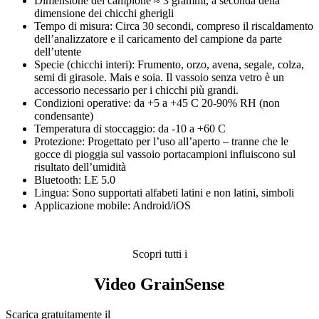
Dimensione del campione ≈ 3 grammi, a seconda della
dimensione dei chicchi gherigli
Tempo di misura: Circa 30 secondi, compreso il riscaldamento
dell’analizzatore e il caricamento del campione da parte
dell’utente
Specie (chicchi interi): Frumento, orzo, avena, segale, colza,
semi di girasole. Mais e soia. Il vassoio senza vetro è un
accessorio necessario per i chicchi più grandi.
Condizioni operative: da +5 a +45 C 20-90% RH (non
condensante)
Temperatura di stoccaggio: da -10 a +60 C
Protezione: Progettato per l’uso all’aperto – tranne che le
gocce di pioggia sul vassoio portacampioni influiscono sul
risultato dell’umidità
Bluetooth: LE 5.0
Lingua: Sono supportati alfabeti latini e non latini, simboli
Applicazione mobile: Android/iOS
Scopri tutti i
Video GrainSense
Scarica gratuitamente il