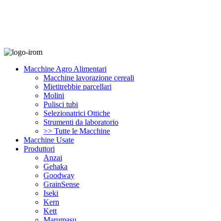
Macchine Agro Alimentari
Macchine lavorazione cereali
Mietitrebbie parcellari
Molini
Pulisci tubi
Selezionatrici Ottiche
Strumenti da laboratorio
>> Tutte le Macchine
Macchine Usate
Produttori
Anzai
Gehaka
Goodway
GrainSense
Iseki
Kern
Kett
Marumasu