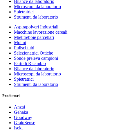
Bilance da laboratorio
Microscopi da laboratorio
Spietratrici
Strumenti da laboratorio
Aspirapolveri Industriali
Macchine lavorazione cereali
Mietitrebbie parcellari
Molini
Pulisci tubi
Selezionatrici Ottiche
Sonde preleva campioni
Parti di Ricambio
Bilance da laboratorio
Microscopi da laboratorio
Spietratrici
Strumenti da laboratorio
Produttori
Anzai
Gehaka
Goodway
GrainSense
Iseki