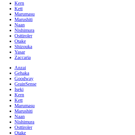
Kern
Kett
Marumasu
Marushiti
Naan
Nishimura
Osttiroler
Otake
Shizouka
Yasar
Zaccaria
Anzai
Gehaka
Goodway
GrainSense
Iseki
Kern
Kett
Marumasu
Marushiti
Naan
Nishimura
Osttiroler
Otake