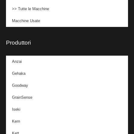
>> Tutte le Macchine
Macchine Usate
Produttori
Anzai
Gehaka
Goodway
GrainSense
Iseki
Kern
Kett