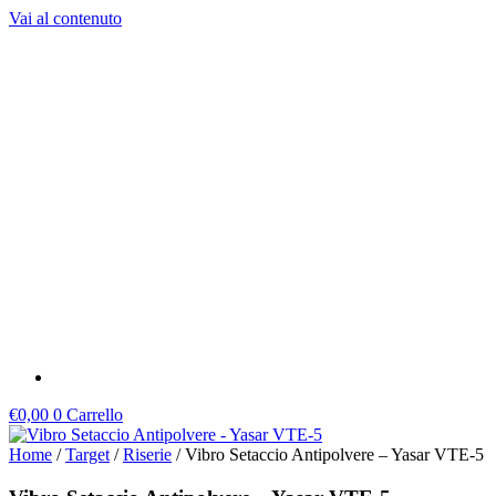
Vai al contenuto
€
0,00
0
Carrello
Home
/
Target
/
Riserie
/ Vibro Setaccio Antipolvere – Yasar VTE-5