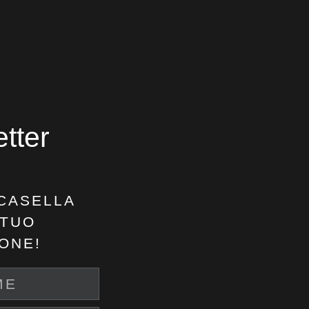
etter
CASELLA
 TUO
ONE!