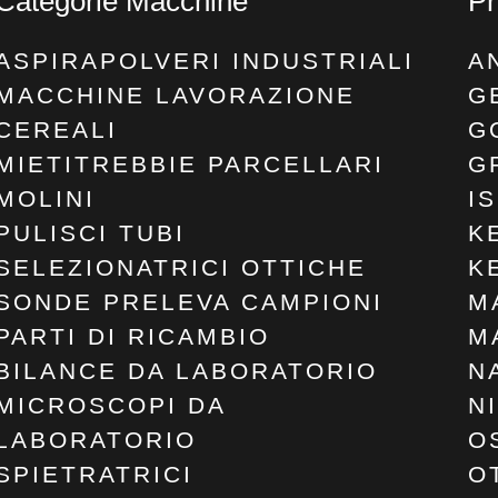
Categorie Macchine
Pr
ASPIRAPOLVERI INDUSTRIALI
A
MACCHINE LAVORAZIONE
G
CEREALI
G
MIETITREBBIE PARCELLARI
G
MOLINI
I
PULISCI TUBI
K
SELEZIONATRICI OTTICHE
K
SONDE PRELEVA CAMPIONI
M
PARTI DI RICAMBIO
M
BILANCE DA LABORATORIO
N
MICROSCOPI DA
N
LABORATORIO
O
SPIETRATRICI
O