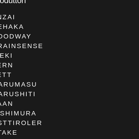
oduttori
NZAI
EHAKA
OODWAY
RAINSENSE
SEKI
ERN
ETT
ARUMASU
ARUSHITI
AAN
ISHIMURA
STTIROLER
TAKE