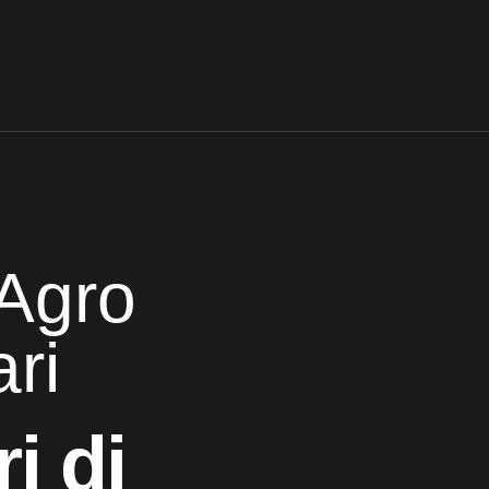
Agro
ri
i di