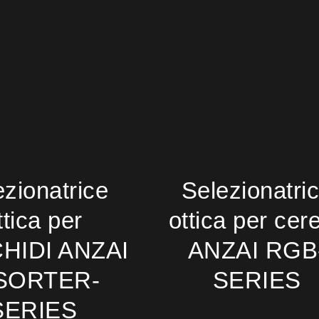
ezionatrice
Selezionatri
ttica per
ottica per cere
HIDI ANZAI
ANZAI RGB
SORTER-
SERIES
SERIES