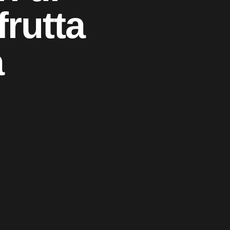
frutta
a