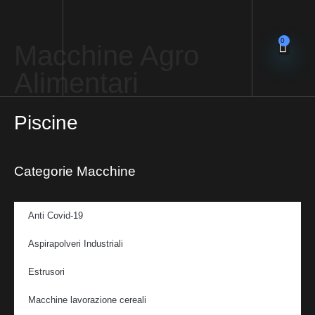
0
Macchine Agro
Alimentari
Piscine
Categorie Macchine
Anti Covid-19
Aspirapolveri Industriali
Estrusori
Macchine lavorazione cereali