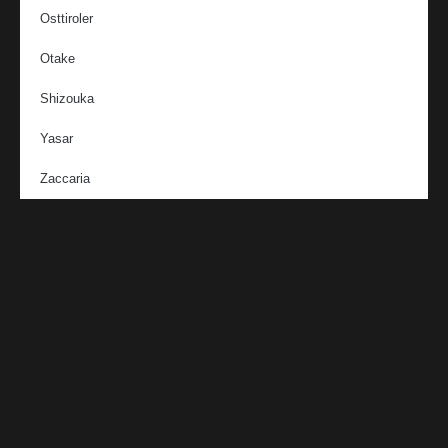
Osttiroler
Otake
Shizouka
Yasar
Zaccaria