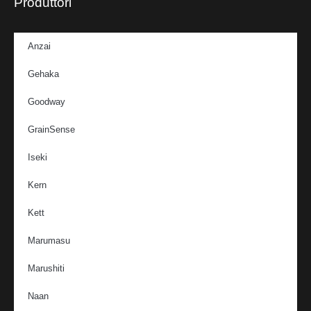
Produttori
Anzai
Gehaka
Goodway
GrainSense
Iseki
Kern
Kett
Marumasu
Marushiti
Naan