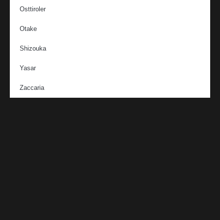
Osttiroler
Otake
Shizouka
Yasar
Zaccaria