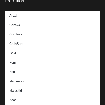
Produttori
Anzai
Gehaka
Goodway
GrainSense
Iseki
Kern
Kett
Marumasu
Marushiti
Naan