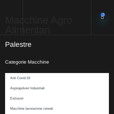
0
Macchine Agro
Alimentari
Palestre
Categorie Macchine
Anti Covid-19
Aspirapolveri Industriali
Estrusori
Macchine lavorazione cereali