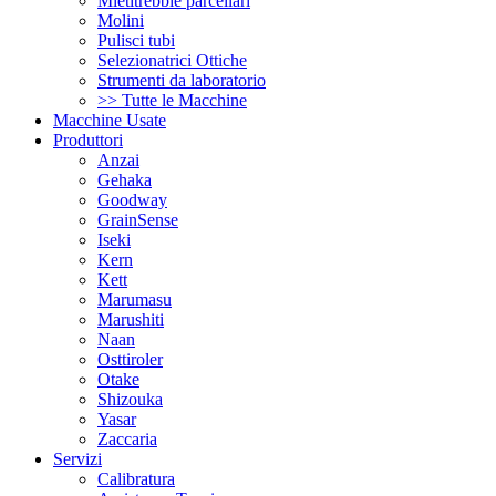
Mietitrebbie parcellari
Molini
Pulisci tubi
Selezionatrici Ottiche
Strumenti da laboratorio
>> Tutte le Macchine
Macchine Usate
Produttori
Anzai
Gehaka
Goodway
GrainSense
Iseki
Kern
Kett
Marumasu
Marushiti
Naan
Osttiroler
Otake
Shizouka
Yasar
Zaccaria
Servizi
Calibratura