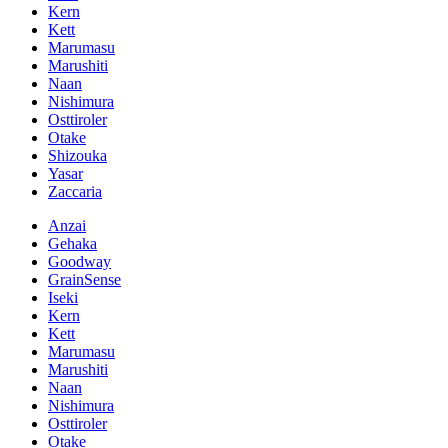
Kern
Kett
Marumasu
Marushiti
Naan
Nishimura
Osttiroler
Otake
Shizouka
Yasar
Zaccaria
Anzai
Gehaka
Goodway
GrainSense
Iseki
Kern
Kett
Marumasu
Marushiti
Naan
Nishimura
Osttiroler
Otake