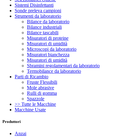
Sistemi Disinfettanti
Sonde preleva campioni
Strumenti da laboratorio
Bilance da laboratorio
Bilance industriali
Bilance tascabili
Misuratori di proteine
Misuratori di umidità
Microscopi da laboratorio
Misuratori bianchezza
Misuratori di umidità
Sbramini regolamentari da laboratorio
Termobilance da laboratorio
Parti di Ricambio
Fruste Flessibili
Mole abrasive
Rulli di gomma
Spazzole
>> Tutte le Macchine
Macchine Usate
Produttori
Anzai