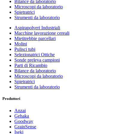
Bilance da laboratorio
Microscopi da laboratorio
Spietratrici
Strumenti da laboratorio
Aspirapolveri Industriali
Macchine lavorazione cereali
Mietitrebbie parcellari
Molini
Pulisci tubi
Selezionatrici Ottiche
Sonde preleva campioni
Parti di Ricambio
Bilance da laboratorio
Microscopi da laboratorio
Spietratrici
Strumenti da laboratorio
Produttori
Anzai
Gehaka
Goodway
GrainSense
Iseki