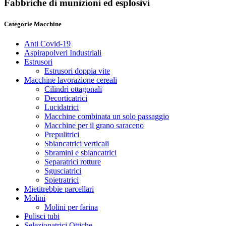
Fabbriche di munizioni ed esplosivi
Categorie Macchine
Anti Covid-19
Aspirapolveri Industriali
Estrusori
Estrusori doppia vite
Macchine lavorazione cereali
Cilindri ottagonali
Decorticatrici
Lucidatrici
Macchine combinata un solo passaggio
Macchine per il grano saraceno
Prepulitrici
Sbiancatrici verticali
Sbramini e sbiancatrici
Separatrici rotture
Sgusciatrici
Spietratrici
Mietitrebbie parcellari
Molini
Molini per farina
Pulisci tubi
Selezionatrici Ottiche