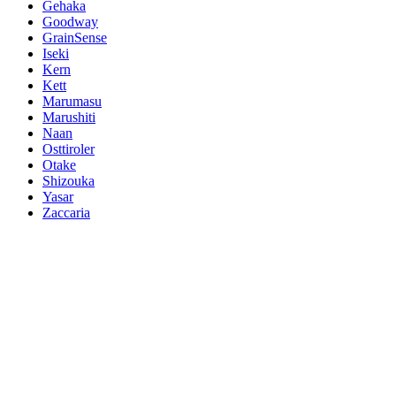
Gehaka
Goodway
GrainSense
Iseki
Kern
Kett
Marumasu
Marushiti
Naan
Osttiroler
Otake
Shizouka
Yasar
Zaccaria