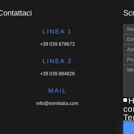
Contattaci
Scr
LINEA 1
+39 039 878673
LINEA 2
+39 039 884828
MAIL
H
info@iromitalia.com
co
Te