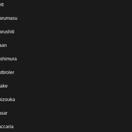
tt
arumasu
rushiti
aan
ishimura
ttiroler
take
hizouka
asar
ccaria