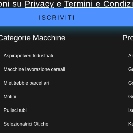
ioni su
Privacy
e
Termini e Condiz
ISCRIVITI
Categorie Macchine
Pro
Aspirapolveri Industriali
A
Macchine lavorazione cereali
G
Mietitrebbie parcellari
G
Molini
G
Pulisci tubi
Is
Selezionatrici Ottiche
K