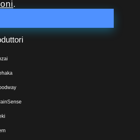
ioni
.
duttori
nzai
ehaka
oodway
rainSense
eki
ern