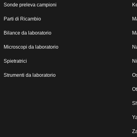
Sonde preleva campioni
Ke
Parti di Ricambio
M
Bilance da laboratorio
Ma
Microscopi da laboratorio
N
Spietratrici
N
Strumenti da laboratorio
Os
O
S
Y
Za