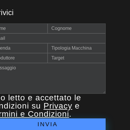
ivici
o letto e accettato le
ndizioni su
Privacy
e
rmini e Condizioni
.
INVIA