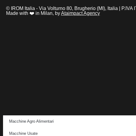
© IROM Italia - Via Volturno 80, Brugherio (MI), Italia | P.I
Made with ❤️ in Milan, by
Ataimpact Agency
Macchine Agro Alimentari
Macchine Usate