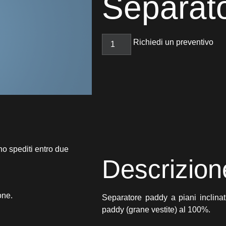
Separat
Richiedi un preventivo
no spediti entro due
Descrizion
one.
Separatore paddy a piani inclina
paddy (grane vestite) al 100%.