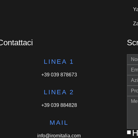
Y
Za
Contattaci
Scr
LINEA 1
+39 039 878673
LINEA 2
+39 039 884828
MAIL
H
info@iromitalia.com