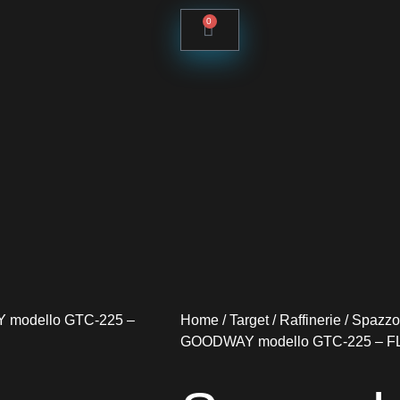
0
Home
/
Target
/
Raffinerie
/ Spazzol
GOODWAY modello GTC-225 – 