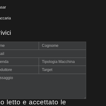
asar
ccaria
ivici
o letto e accettato le