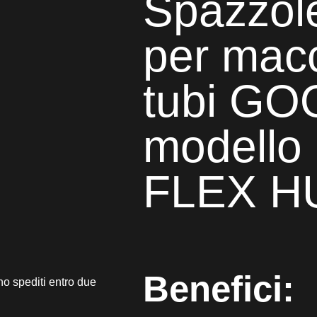
Spazzole
per macc
tubi G
modello
FLEX H
Benefici:
no spediti entro due