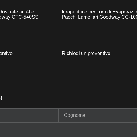
dustriale ad Alte
Idropulitrice per Torri di Evaporazi
odway GTC-540SS
Pacchi Lamellari Goodway CC-10
entivo
Richiedi un preventivo
!