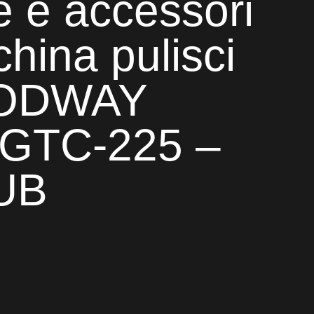
 e accessori
hina pulisci
OODWAY
 GTC-225 –
UB