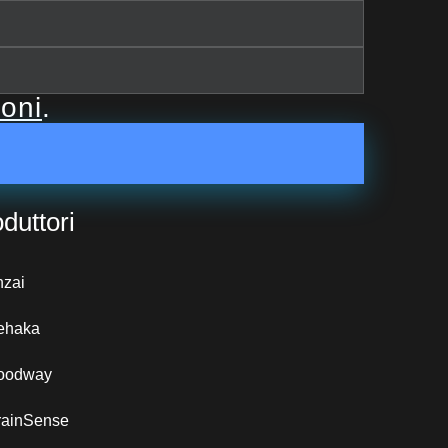
ioni
.
duttori
nzai
ehaka
oodway
rainSense