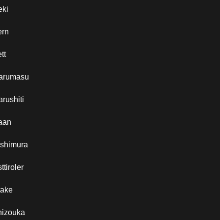
eki
ern
tt
arumasu
rushiti
aan
ishimura
ttiroler
take
hizouka