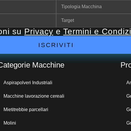
ioni su
Privacy
e
Termini e Condiz
ISCRIVITI
Categorie Macchine
Pro
Aspirapolveri Industriali
A
Macchine lavorazione cereali
G
Mietitrebbie parcellari
G
Molini
G