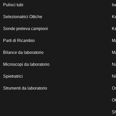
Pulisci tubi
Is
Selezionatrici Ottiche
K
Sonde preleva campioni
Ke
Parti di Ricambio
M
Bilance da laboratorio
Ma
Microscopi da laboratorio
N
Spietratrici
N
Strumenti da laboratorio
Os
O
S