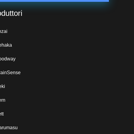
duttori
nzai
ehaka
oodway
rainSense
eki
ern
tt
arumasu