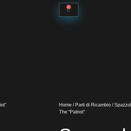
0
Home
/
Parti di Ricambio
/
Spazzo
The “Patriot”