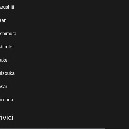
rushiti
aan
ishimura
ttiroler
take
hizouka
asar
ccaria
ivici