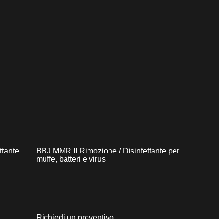
ttante
BBJ MMR II Rimozione / Disinfettante per
muffe, batteri e virus
Richiedi un preventivo