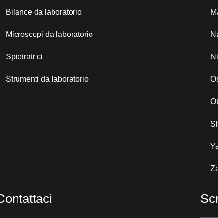
Bilance da laboratorio
Ma
Microscopi da laboratorio
N
Spietratrici
N
Strumenti da laboratorio
Os
O
S
Y
Za
Contattaci
Scr