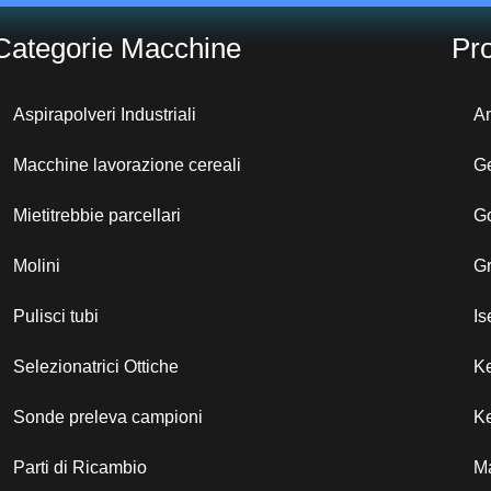
Categorie Macchine
Pro
Aspirapolveri Industriali
A
Macchine lavorazione cereali
G
Mietitrebbie parcellari
G
Molini
G
Pulisci tubi
Is
Selezionatrici Ottiche
K
Sonde preleva campioni
Ke
Parti di Ricambio
M