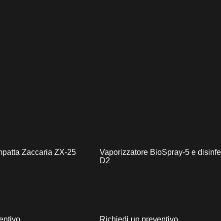
mpatta Zaccaria ZX-25
Vaporizzatore BioSpray-5 e disinfe
D2
entivo
Richiedi un preventivo