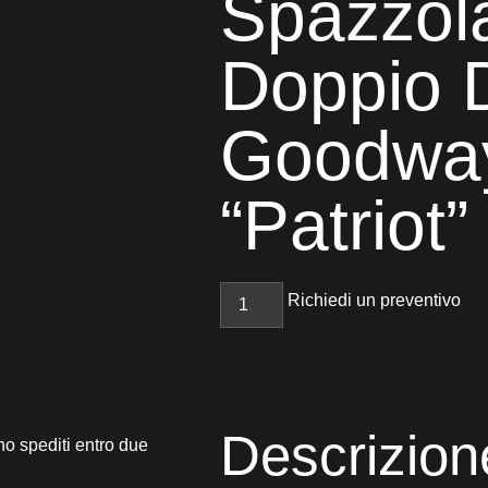
Spazzola
Doppio 
Goodwa
“Patriot”
Richiedi un preventivo
Descrizion
no spediti entro due