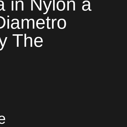
 in Nylon a
Diametro
y The
e