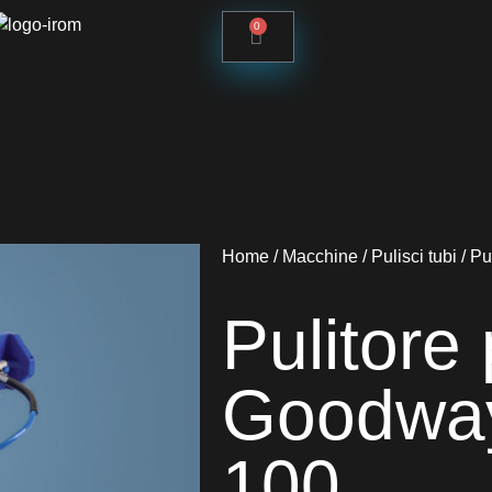
0
Home
/
Macchine
/
Pulisci tubi
/ Pu
Pulitore
Goodwa
100