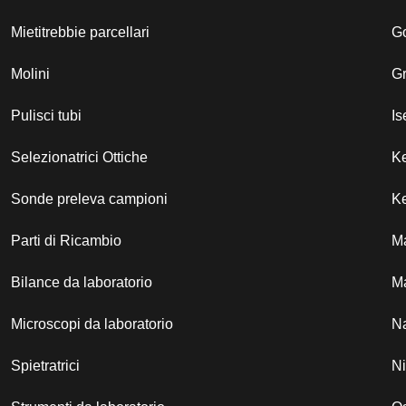
Mietitrebbie parcellari
G
Molini
G
Pulisci tubi
Is
Selezionatrici Ottiche
K
Sonde preleva campioni
Ke
Parti di Ricambio
M
Bilance da laboratorio
Ma
Microscopi da laboratorio
N
Spietratrici
N