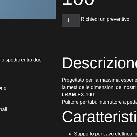
Richiedi un preventivo
Descrizion
no spediti entro due
Progettato per la massima esperien
la metà delle dimensioni dei nostri p
one.
I-RAM-EX-100
:
Pulitore per tubi, interruttore a pe
nali.
Caratteris
Supporto per cavo elettrico i