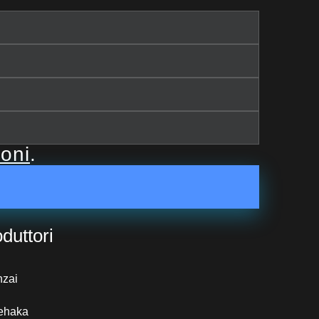
ioni
.
duttori
nzai
ehaka