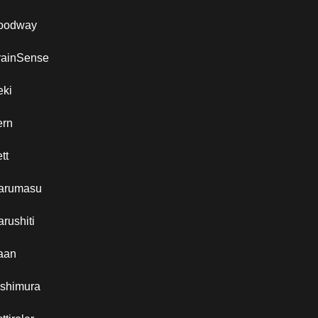
oodway
rainSense
eki
ern
tt
arumasu
rushiti
aan
ishimura