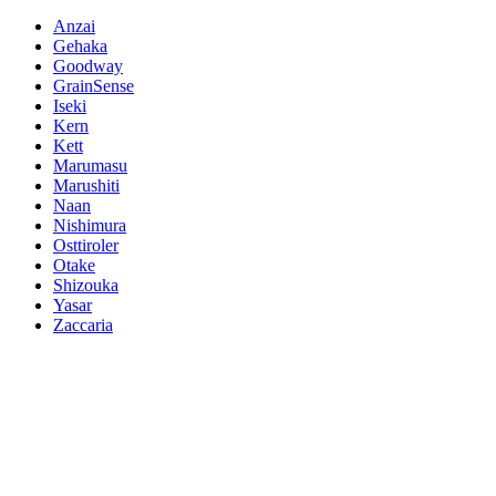
Anzai
Gehaka
Goodway
GrainSense
Iseki
Kern
Kett
Marumasu
Marushiti
Naan
Nishimura
Osttiroler
Otake
Shizouka
Yasar
Zaccaria