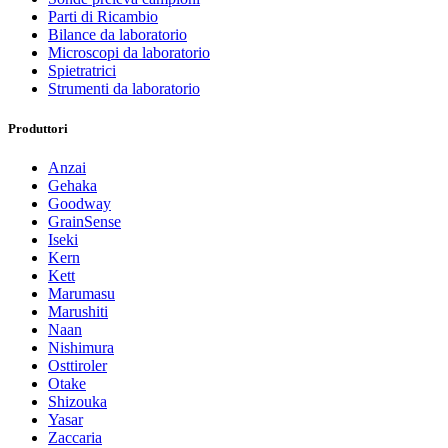
Parti di Ricambio
Bilance da laboratorio
Microscopi da laboratorio
Spietratrici
Strumenti da laboratorio
Produttori
Anzai
Gehaka
Goodway
GrainSense
Iseki
Kern
Kett
Marumasu
Marushiti
Naan
Nishimura
Osttiroler
Otake
Shizouka
Yasar
Zaccaria