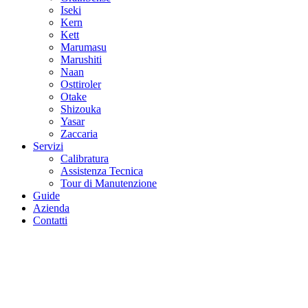
Iseki
Kern
Kett
Marumasu
Marushiti
Naan
Osttiroler
Otake
Shizouka
Yasar
Zaccaria
Servizi
Calibratura
Assistenza Tecnica
Tour di Manutenzione
Guide
Azienda
Contatti