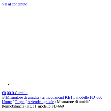
Vai al contenuto
€
0,00
0
Carrello
Home
/
Target
/
Aziende agricole
/ Misuratore di umidità
(termobilancia) KETT modello FD-660