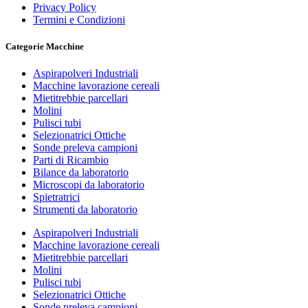
Privacy Policy
Termini e Condizioni
Categorie Macchine
Aspirapolveri Industriali
Macchine lavorazione cereali
Mietitrebbie parcellari
Molini
Pulisci tubi
Selezionatrici Ottiche
Sonde preleva campioni
Parti di Ricambio
Bilance da laboratorio
Microscopi da laboratorio
Spietratrici
Strumenti da laboratorio
Aspirapolveri Industriali
Macchine lavorazione cereali
Mietitrebbie parcellari
Molini
Pulisci tubi
Selezionatrici Ottiche
Sonde preleva campioni