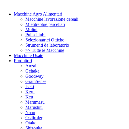
Macchine Agro Alimentari
Macchine lavorazione cereali
Mietitrebbie parcellari
Molini
Pulisci tubi
Selezionatrici Ottiche
Strumenti da laboratorio
>> Tutte le Macchine
Macchine Usate
Produttori
Anzai
Gehaka
Goodway
GrainSense
Iseki
Kern
Kett
Marumasu
Marushiti
Naan
Osttiroler
Otake
Shizouka