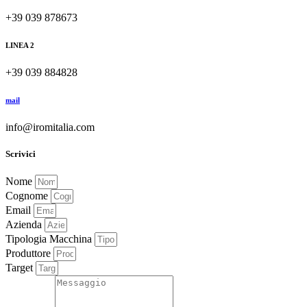
+39 039 878673
LINEA 2
+39 039 884828
mail
info@iromitalia.com
Scrivici
Nome
Cognome
Email
Azienda
Tipologia Macchina
Produttore
Target