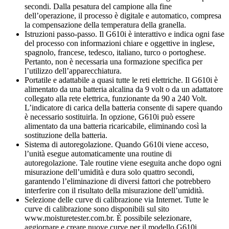
secondi. Dalla pesatura del campione alla fine
dell’operazione, il processo è digitale e automatico, compresa
la compensazione della temperatura della granella.
Istruzioni passo-passo. Il G610i è interattivo e indica ogni fase
del processo con informazioni chiare e oggettive in inglese,
spagnolo, francese, tedesco, italiano, turco o portoghese.
Pertanto, non è necessaria una formazione specifica per
l’utilizzo dell’apparecchiatura.
Portatile e adattabile a quasi tutte le reti elettriche. Il G610i è
alimentato da una batteria alcalina da 9 volt o da un adattatore
collegato alla rete elettrica, funzionante da 90 a 240 Volt.
L’indicatore di carica della batteria consente di sapere quando
è necessario sostituirla. In opzione, G610i può essere
alimentato da una batteria ricaricabile, eliminando così la
sostituzione della batteria.
Sistema di autoregolazione. Quando G610i viene acceso,
l’unità esegue automaticamente una routine di
autoregolazione. Tale routine viene eseguita anche dopo ogni
misurazione dell’umidità e dura solo quattro secondi,
garantendo l’eliminazione di diversi fattori che potrebbero
interferire con il risultato della misurazione dell’umidità.
Selezione delle curve di calibrazione via Internet. Tutte le
curve di calibrazione sono disponibili sul sito
www.moisturetester.com.br. È possibile selezionare,
aggiornare e creare nuove curve per il modello G610i