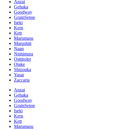
Anzai
Gehaka
Goodway
GrainSense
Iseki
Kern
Kett
Marumasu
Marushiti
Naan
Nishimura
Osttiroler
Otake
Shizouka
Yasar
Zaccaria
Anzai
Gehaka
Goodway
GrainSense
Iseki
Kern
Kett
Marumasu