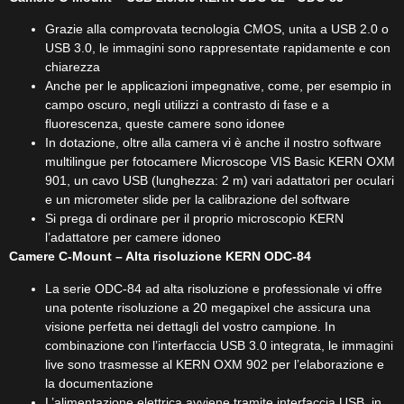
Grazie alla comprovata tecnologia CMOS, unita a USB 2.0 o
USB 3.0, le immagini sono rappresentate rapidamente e con
chiarezza
Anche per le applicazioni impegnative, come, per esempio in
campo oscuro, negli utilizzi a contrasto di fase e a
fluorescenza, queste camere sono idonee
In dotazione, oltre alla camera vi è anche il nostro software
multilingue per fotocamere Microscope VIS Basic KERN OXM
901, un cavo USB (lunghezza: 2 m) vari adattatori per oculari
e un micrometer slide per la calibrazione del software
Si prega di ordinare per il proprio microscopio KERN
l’adattatore per camere idoneo
Camere C-Mount – Alta risoluzione KERN ODC-84
La serie ODC-84 ad alta risoluzione e professionale vi offre
una potente risoluzione a 20 megapixel che assicura una
visione perfetta nei dettagli del vostro campione. In
combinazione con l’interfaccia USB 3.0 integrata, le immagini
live sono trasmesse al KERN OXM 902 per l’elaborazione e
la documentazione
L’alimentazione elettrica avviene tramite interfaccia USB, in