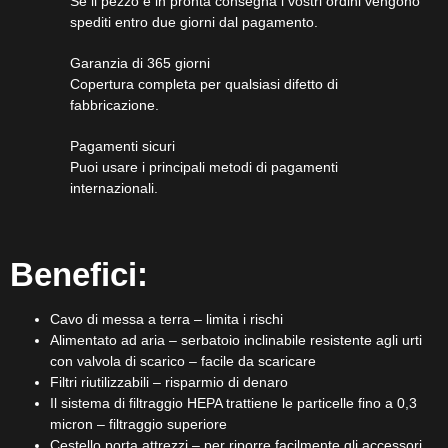
Se il pezzo è in pronta consegna i vostri ordini vengono
spediti entro due giorni dal pagamento.
Garanzia di 365 giorni
Copertura completa per qualsiasi difetto di
fabbricazione.
Pagamenti sicuri​
Puoi usare i principali metodi di pagamenti
internazionali.
Benefici:
Cavo di messa a terra – limita i rischi
Alimentato ad aria – serbatoio inclinabile resistente agli urti
con valvola di scarico – facile da scaricare
Filtri riutilizzabili – risparmio di denaro
Il sistema di filtraggio HEPA trattiene le particelle fino a 0,3
micron – filtraggio superiore
Cestello porta attrezzi – per riporre facilmente gli accessori